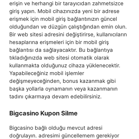
erişin ve herhangi bir tarayıcıdan zahmetsizce
giriş yapın. Mobil cihazınızda yeni bir adrese
erişmek için mobil giriş bağlantınızın güncel
olduğundan ve düzgün çalıştığından emin olun.
Bir web sitesi adresini değiştirirse, kullanıcıların
hesaplarına erişmeleri için bir mobil giriş
bağlantısı da sağlayacaktır. Bu bağlantıya
tıkladığınızda web sitesi otomatik olarak
kullanmakta olduğunuz cihaza yüklenecektir.
Yapabileceğiniz mobil işlemler
değişmeyeceğinden, bonus kazanmak gibi
başka yollarla oynamanın veya kazanmanın
tadını çıkarmaya devam edebilirsiniz.
Bigcasino Kupon Silme
Bigcasino bağlı olduğu mevcut adresi
doğrulayın. adresimi güncellemem gerekiyor