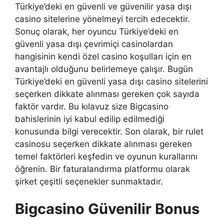
Türkiye’deki en güvenli ve güvenilir yasa dışı
casino sitelerine yönelmeyi tercih edecektir.
Sonuç olarak, her oyuncu Türkiye’deki en
güvenli yasa dışı çevrimiçi casinolardan
hangisinin kendi özel casino koşulları için en
avantajlı olduğunu belirlemeye çalışır. Bugün
Türkiye’deki en güvenli yasa dışı casino sitelerini
seçerken dikkate alınması gereken çok sayıda
faktör vardır. Bu kılavuz size Bigcasino
bahislerinin iyi kabul edilip edilmediği
konusunda bilgi verecektir. Son olarak, bir rulet
casinosu seçerken dikkate alınması gereken
temel faktörleri keşfedin ve oyunun kurallarını
öğrenin. Bir faturalandırma platformu olarak
şirket çeşitli seçenekler sunmaktadır.
Bigcasino Güvenilir Bonus