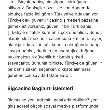
ister. Birçok bahisçinin şüpheli olduğunu
biliyoruz. Bahisçiler özellikle son dönemde
oldukça fazla ilgi gören Türkiye’ye odaklanıyor.
Türkiye’deki güvenilir casino şirketleri pazarına
girmek istiyorsanız, güvenilir bir Türk bahis
şirketiyle ortaklık kurmanız çok önemlidir. Sonuç
olarak, slot makinesi casinosuna katılan bireyler,
blackjack kuralları söz konusu olduğunda hangi
saygın bahis şirketinin en avantajlı olduğuna
bakılmaksızın güvenilir bir bahis şirketi
arayacaktır. Bununla birlikte, Türkiye’de güvenilir
bir bahis şirketi seçerken dikkate alınması
gereken çok sayıda faktör vardır.
Bigcasino Bağlantı İşlemleri
Bigcasino yeni adresini nasıl edinebilirim? yeni
giriş adresi birçok sosyal medya platformunda