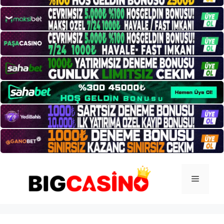
İçeriğe
atla
Menü