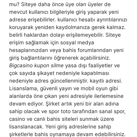
mu? Siteye daha önce üye olan üyeler de
mevcut kullanıcı bilgileriyle giriş yaparak yeni
adrese erişebilirler. kullanıcı hesabı ayrıntılarınızı
koruyarak yeniden kaydolmanıza gerek kalmaz.
belirli haklardan dolayı erişilemeyebilir. Siteye
erişim sağlamak için sosyal medya
hesaplarınızdan veya bahis forumlarından yeni
giriş bağlantılarını öğrenerek açabilirsiniz.
Bigcasino kupon silme
yasa dışı faaliyetler ve
çok sayıda şikayet nedeniyle kapatılması
nedeniyle adres güncellenmiştir. kayıtlı adresi.
Lisanslama, güvenli yayın ve mobil oyun gibi
alanlarda öne çıkan yeni adresiyle ilerlemesine
devam ediyor. Şirket artık yeni bir alan adına
sahip olacak ve spor toto tarafından sanal spor,
casino ve canlı bahis siteleri sunmak üzere
lisanslanacak. Yeni giriş adreslerine sahip
şirketlerle bahis oynamaya devam edebilirsiniz.