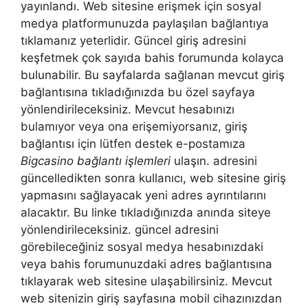
yayınlandı. Web sitesine erişmek için sosyal
medya platformunuzda paylaşılan bağlantıya
tıklamanız yeterlidir. Güncel giriş adresini
keşfetmek çok sayıda bahis forumunda kolayca
bulunabilir. Bu sayfalarda sağlanan mevcut giriş
bağlantısına tıkladığınızda bu özel sayfaya
yönlendirileceksiniz. Mevcut hesabınızı
bulamıyor veya ona erişemiyorsanız, giriş
bağlantısı için lütfen destek e-postamıza
Bigcasino bağlantı işlemleri
ulaşın. adresini
güncelledikten sonra kullanıcı, web sitesine giriş
yapmasını sağlayacak yeni adres ayrıntılarını
alacaktır. Bu linke tıkladığınızda anında siteye
yönlendirileceksiniz. güncel adresini
görebileceğiniz sosyal medya hesabınızdaki
veya bahis forumunuzdaki adres bağlantısına
tıklayarak web sitesine ulaşabilirsiniz. Mevcut
web sitenizin giriş sayfasına mobil cihazınızdan