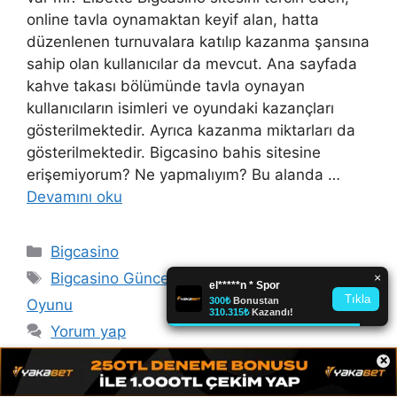
online tavla oynamaktan keyif alan, hatta
düzenlenen turnuvalara katılıp kazanma şansına
sahip olan kullanıcılar da mevcut. Ana sayfada
kahve takası bölümünde tavla oynayan
kullanıcıların isimleri ve oyundaki kazançları
gösterilmektedir. Ayrıca kazanma miktarları da
gösterilmektedir. Bigcasino bahis sitesine
erişemiyorum? Ne yapmalıyım? Bu alanda …
Devamını oku
Kategoriler
Bigcasino
Etiketler
Bigcasino Güncel Giriş
,
Bigcasino Tavla
Oyunu
Yorum yap
×