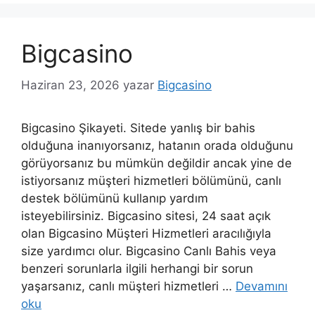
Bigcasino
Haziran 23, 2026
yazar
Bigcasino
Bigcasino Şikayeti. Sitede yanlış bir bahis
olduğuna inanıyorsanız, hatanın orada olduğunu
görüyorsanız bu mümkün değildir ancak yine de
istiyorsanız müşteri hizmetleri bölümünü, canlı
destek bölümünü kullanıp yardım
isteyebilirsiniz. Bigcasino sitesi, 24 saat açık
olan Bigcasino Müşteri Hizmetleri aracılığıyla
size yardımcı olur. Bigcasino Canlı Bahis veya
benzeri sorunlarla ilgili herhangi bir sorun
yaşarsanız, canlı müşteri hizmetleri …
Devamını
oku