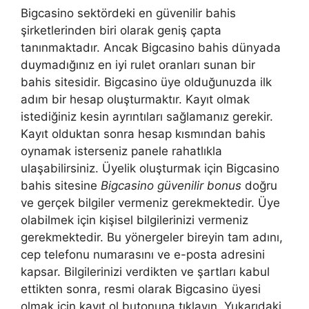
Bigcasino sektördeki en güvenilir bahis
şirketlerinden biri olarak geniş çapta
tanınmaktadır. Ancak Bigcasino bahis dünyada
duymadığınız en iyi rulet oranları sunan bir
bahis sitesidir. Bigcasino üye olduğunuzda ilk
adım bir hesap oluşturmaktır. Kayıt olmak
istediğiniz kesin ayrıntıları sağlamanız gerekir.
Kayıt olduktan sonra hesap kısmından bahis
oynamak isterseniz panele rahatlıkla
ulaşabilirsiniz. Üyelik oluşturmak için Bigcasino
bahis sitesine
Bigcasino güvenilir bonus
doğru
ve gerçek bilgiler vermeniz gerekmektedir. Üye
olabilmek için kişisel bilgilerinizi vermeniz
gerekmektedir. Bu yönergeler bireyin tam adını,
cep telefonu numarasını ve e-posta adresini
kapsar. Bilgilerinizi verdikten ve şartları kabul
ettikten sonra, resmi olarak Bigcasino üyesi
olmak için kayıt ol butonuna tıklayın. Yukarıdaki