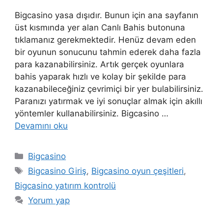
Bigcasino yasa dışıdır. Bunun için ana sayfanın
üst kısmında yer alan Canlı Bahis butonuna
tıklamanız gerekmektedir. Henüz devam eden
bir oyunun sonucunu tahmin ederek daha fazla
para kazanabilirsiniz. Artık gerçek oyunlara
bahis yaparak hızlı ve kolay bir şekilde para
kazanabileceğiniz çevrimiçi bir yer bulabilirsiniz.
Paranızı yatırmak ve iyi sonuçlar almak için akıllı
yöntemler kullanabilirsiniz. Bigcasino …
Devamını oku
Kategoriler
Bigcasino
Etiketler
Bigcasino Giriş
,
Bigcasino oyun çeşitleri
,
Bigcasino yatırım kontrolü
Yorum yap