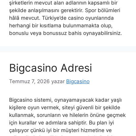
şirketlerin mevcut alan adlarının kapsamlı bir
şekilde anlaşılmasını gerektirir. Spor bölümleri
hâlâ mevcut. Türkiye’de casino oyunlarında
herhangi bir kısıtlama bulunmamakta olup,
bonuslu veya bonussuz bahis oynayabilirsiniz.
Bigcasino Adresi
Temmuz 7, 2026
yazar
Bigcasino
Bigcasino sistemi, oynayamayacak kadar yaşlı
kişilere oyun vermek, siteyi güvenli bir şekilde
kullanmak, sorunların ve hilelerin önüne geçmek
için kurallar ve adımlara sahiptir. Bu plan iyi
çalışıyor çünkü iyi bir müşteri hizmetine ve