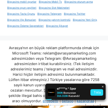
Bigcasino mobil oyunlar
Bigcasino Mobil Tv
Bigcasino oturum açma
Bigcasino oyun çeşitleri
Bigcasino Slot Makineleri
Bigcasino Tavla Oyunu
Bigcasino Telegram
Bigcasino Twitter
Bigcasino Vip Bonusları
Bigcasino yatırım kontrolü
Bigcasino Yeni Giriş
Bigcasino Ödeme Seçenekleri
Bigcasino Şikayet
Avrasya'nın en büyük reklam platformunda olmak için
Microsoft Teams:
reklam@avrasyamarketing.com
adresimizden veya Telegram: @Avrasyamarketing
adresimizden irtibat kurabilirsiniz. (Tek iletişim
adreslerimiz teams / telegram ve mail adresimizdir.
Harici hiçbir iletişim adresimiz bulunmamaktadır.
Lütfen itibar etmeyiniz.) Türkiye yasalarına göre 7258
sayılı kanun uyarınca yasa dışı bahis oynamanın
cezaları mevcuttur. Şu an bulunduğunuz site hiç bir
şekilde illegal bahis oyunları oynatmıyor ve oynamaya
aracı olmuyordur.
erosbettr
|
betsoo
|
kazandraa
|
savoykingbet
|
cenabet
|
kayapremiumcasino
|
probet
|