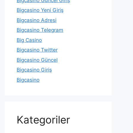
Bigcasino Güncel Giriş
Bigcasino Yeni Giriş
Bigcasino Adresi
Bigcasino Telegram
Big Casino
Bigcasino Twitter
Bigcasino Güncel
Bigcasino Giriş
Bigcasino
Kategoriler