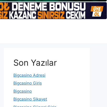
Son Yazılar
Bigcasino Adresi
Bigcasino Giriş
Bigcasino
Bigcasino Şikayet