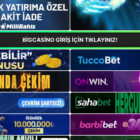
BİGCASİNO GİRİŞ İÇİN TIKLAYINIZ!